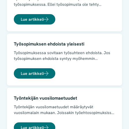
työsopimuksessa. Ellei työsopimusta ole tehty
kirjallisesti, työnantajan on annettava viimeistään
ensimmäisen palkanmaksukauden päättymiseen
Lue artikkeli
mennessä työntekijälle kirjallinen selvitys työntekijän
työtehtävien pääasiallisesta laadusta.
Työsopimuksen ehdoista yleisesti
Työsopimuksessa sovitaan työsuhteen ehdoista. Jos
työsopimuksen ehdoista syntyy myöhemmin
erimielisyyksiä, näiden selvittäminen voi olla vaikeaa,
ellei ehdoista ole sovittu selvästi. Tästä syystä
Lue artikkeli
ehdoista tulisi sopia mahdollisimman tarkasti.
Sopimuksen laajuus on tietysti riippuvainen työntekijän
työtehtävistä ja vastuusta sekä työnantajan
toimialasta.
Työntekijän vuosilomaetuudet
Työntekijän vuosilomaetuudet määräytyvät
vuosilomalain mukaan. Joissakin työehtosopimuksissa
on lisäksi määräyksiä vuosilomista. Ne koskevat
yleensä alalla noudatettavia laissa määriteltyä
Lue artikkeli