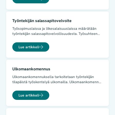
pidempiä vuosilomia tai lomapalkan laskemista.
Työntekijän salassapitovelvoite
Työsopimuslaissa ja liikesalaisuuslaissa määrätään
työntekijän salassapitovelvollisuudesta. Työsuhteen
voimassaoloaikana työntekijä ei saa käyttää tai
paljastaa ulkopuolisille työnantajan liikesalaisuuksia
Lue artikkeli
ilman työnantajan lupaa. Lakien kielto koskee
ainoastaan työsuhteen voimassaoloaikaa. Jos
työntekijä on hankkinut salaisia tietoja
oikeudettomasti, salassapitovelvoite jatkuu kuitenkin
Ulkomaankomennus
myös työsuhteen päättymisen jälkeen.
Ulkomaankomennuksella tarkoitetaan työntekijän
tilapäistä työskentelyä ulkomailla. Ulkomaankomennus
voidaan toteuttaa seuraavin tavoin:
Lue artikkeli