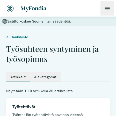
Sisältö koskee Suomen lainsäädäntöä.
Henkilöstö
Työsuhteen syntyminen ja
työsopimus
Artikkelit
Alakategoriat
Näytetään
1
-
10
artikkelia
30
artikkelista
Työtehtävät
Työntekijän työtehtävistä sovitaan yleensä