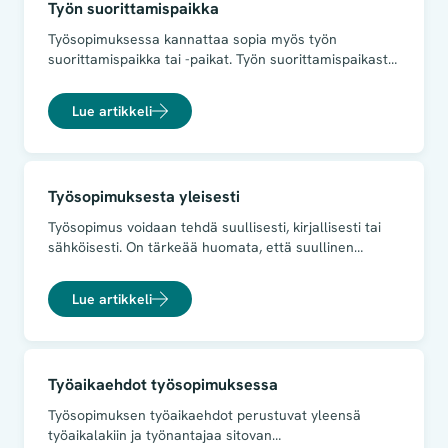
Työn suorittamispaikka
Työsopimuksessa kannattaa sopia myös työn
suorittamispaikka tai -paikat. Työn suorittamispaikasta
on syytä sopia, jos työntekijä joutuu työskentelemään
usealla paikkakunnalla. Näin ei synny epäselvyyksiä
Lue artikkeli
siitä, mikä on työntekijän varsinainen työpaikka ja
mistä työnantaja voi joutua suorittamaan esimerkiksi
matkakorvauksia.
Työsopimuksesta yleisesti
Työsopimus voidaan tehdä suullisesti, kirjallisesti tai
sähköisesti. On tärkeää huomata, että suullinen
sopimus on osapuolia kohtaan yhtä sitova kuin
kirjallinenkin. Käytännössä työsopimus on kuitenkin
Lue artikkeli
suositeltavaa sopia kirjallisesti. Tämä on
tarkoituksenmukaista jo siksi, että myöhemmin voi olla
vaikeaa muistaa, mitä on sovittu.
Työaikaehdot työsopimuksessa
Työsopimuksen työaikaehdot perustuvat yleensä
työaikalakiin ja työnantajaa sitovan