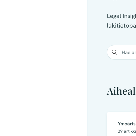
Legal Insi
lakitietop
Aiheal
Ympäris
39
artikk