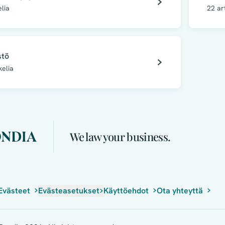
elia
22
ar
stö
kelia
We law your business.
Evästeet
Evästeasetukset
Käyttöehdot
Ota yhteyttä