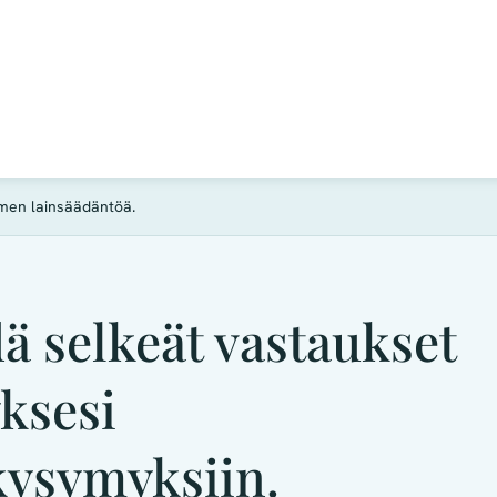
men lainsäädäntöä.
ä selkeät vastaukset
yksesi
kysymyksiin.