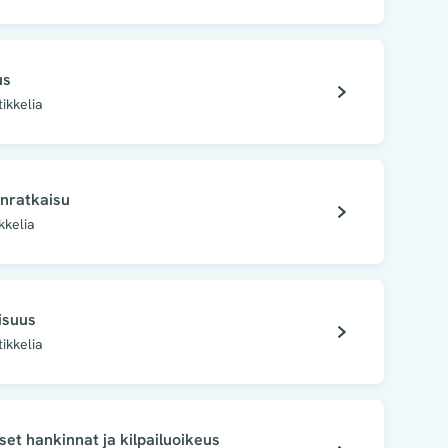
us
tikkelia
anratkaisu
kkelia
suus
tikkelia
set hankinnat ja kilpailuoikeus