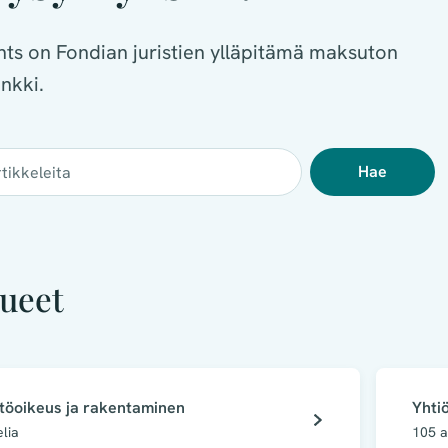
ghts on Fondian juristien ylläpitämä maksuton
ankki.
Hae
ueet
töoikeus ja rakentaminen
Yhti
elia
105
a