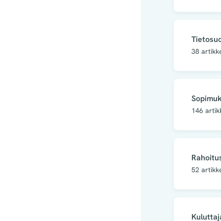
Tietosu
38
artikk
Sopimuk
146
artik
Rahoitus
52
artikk
Kuluttaj