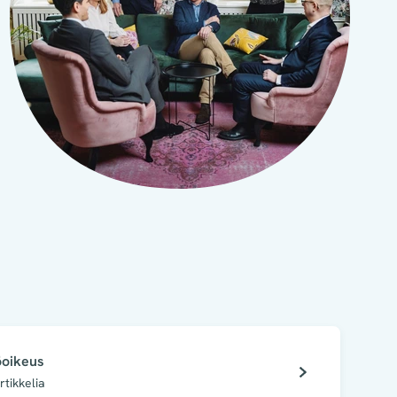
öoikeus
rtikkelia