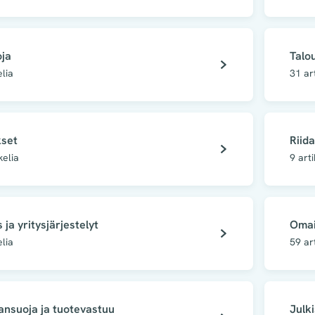
oja
Talo
elia
31
ar
set
Riid
kelia
9
arti
 ja yritysjärjestelyt
Omai
elia
59
ar
ansuoja ja tuotevastuu
Julki